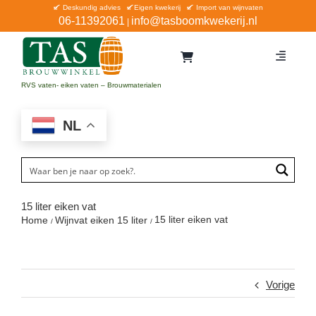
Ga
Deskundig advies
Eigen kwekerij
Import van wijnvaten
06-11392061
info@tasboomkwekerij.nl
|
naar
inhoud
Toggle
Navigat
Home
RVS vaten- eiken vaten – Brouwmaterialen
Contact en bestellen
NL
Catalogus
Aanbiedingen
Bezorgen
15 liter eiken vat
15 liter eiken vat
Home
Wijnvat eiken 15 liter
Winkel Waddinxveen
Service
Vorige