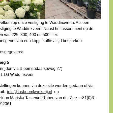
e welkom op onze vestiging te Waddinxveen. Als een
vestiging te Waddinxveen. Naast het assortiment op de
n van 225, 300, 400 en 500 liter.
t genot van een kopje koffie altijd bespreken.
esgegevens:
weg 5
nrijden via Bloemendaalseweg 27)
41 LG Waddinxveen
tellingen kunnen via deze site worden gedaan of via
ail:
info@tasboomkwekerij.nl
en
efoon Mariska Tas en/of Ruben van der Zee : +31(0)6-
392061