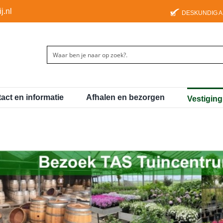
j.nl
DESKUNDIG 
act en informatie
Afhalen en bezorgen
Vestigin