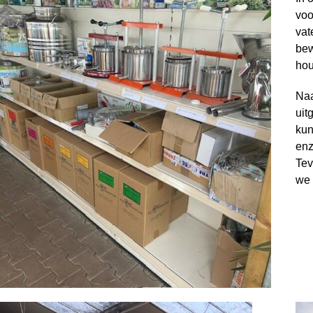
voo
vat
bew
hou
Naa
uit
kun
enz
Tev
we 