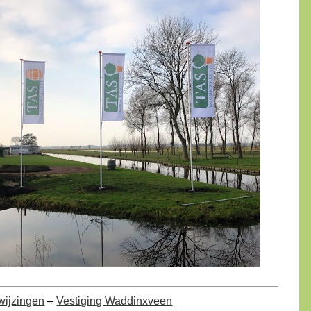
wijzingen
–
Vestiging Waddinxveen