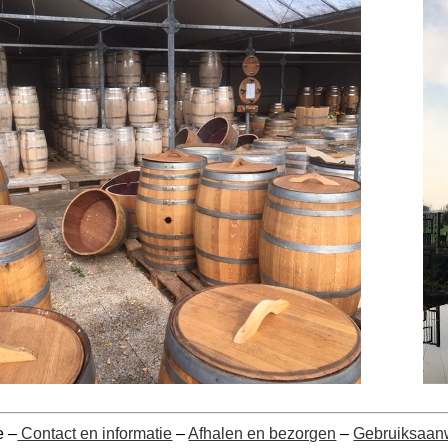
 –
Contact en informatie
–
Afhalen en bezorgen
–
Gebruiksaan