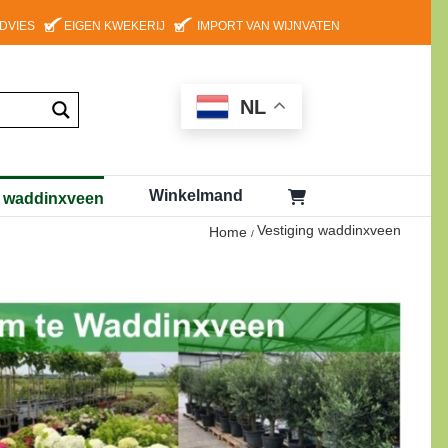
ADVIES
EIGEN KWEKERIJ
IMPORT VAN WIJNVATEN
NL
Winkelmand
g waddinxveen
Vestiging waddinxveen
Home