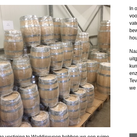
In 
voo
vat
bew
hou
Naa
uit
kun
enz
Tev
we 
ze vestiging te Waddinxveen hebben we een ruime