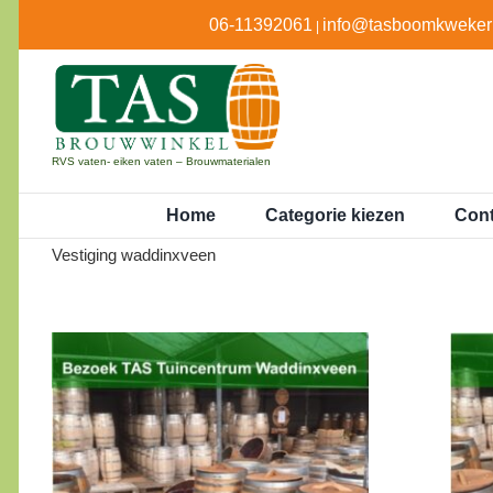
Ga
06-11392061
info@tasboomkwekeri
|
naar
inhoud
RVS vaten- eiken vaten – Brouwmaterialen
Home
Categorie kiezen
Cont
Vestiging waddinxveen