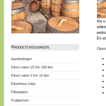
Als u
artik
websi
En al
Productcategorieën
Open
Aanbiedingen
Eiken vaten 15 t/m 100 liter
Eiken vaten 3 t/m 10 liter
Eikenhout chips
Filterplaten
Fruitpersen