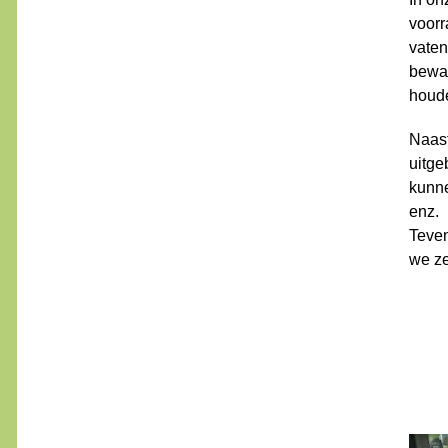
voorr
vaten
bewaa
houd
Naas
uitge
kunne
enz.
Teve
we ze