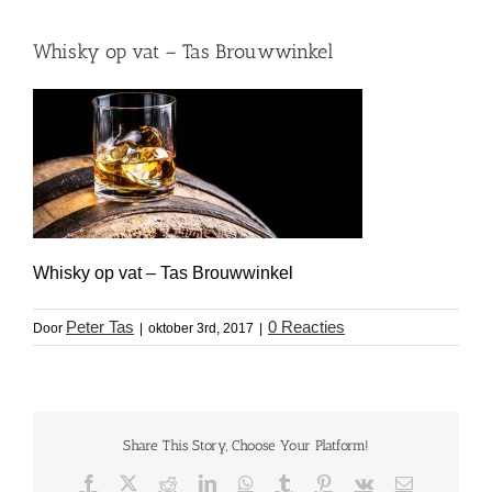
Whisky op vat – Tas Brouwwinkel
Whisky op vat – Tas Brouwwinkel
Peter Tas
0 Reacties
Door
|
oktober 3rd, 2017
|
Share This Story, Choose Your Platform!
Facebook
X
Reddit
LinkedIn
WhatsApp
Tumblr
Pinterest
Vk
E-