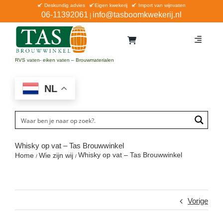
Ga
Deskundig advies
Eigen kwekerij
Import van wijnvaten
06-11392061
info@tasboomkwekerij.nl
|
naar
inhoud
Toggle
Navigat
Home
RVS vaten- eiken vaten – Brouwmaterialen
Contact en bestellen
NL
Catalogus
Aanbiedingen
Bezorgen
Whisky op vat – Tas Brouwwinkel
Whisky op vat – Tas Brouwwinkel
Home
Wie zijn wij
Winkel Waddinxveen
Service
Vorige