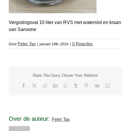
Vergistingsvat 10 liter van RVS met waterslot en kraan
van Sansone
Peter Tas
0 Reacties
Door
|
januari 19th, 2024
|
Share This Story, Choose Your Platform!
Facebook
X
Reddit
LinkedIn
WhatsApp
Tumblr
Pinterest
Vk
E-
mail
Over de auteur:
Peter Tas