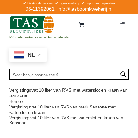
Ga
Deskundig advies
Eigen kwekerij
Import van wijnvaten
06-11392061
info@tasboomkwekerij.nl
|
naar
inhoud
Toggle
Navigat
Home
RVS vaten- eiken vaten – Brouwmaterialen
Contact en bestellen
NL
Catalogus
Aanbiedingen
Bezorgen
Vergistingsvat 10 liter van RVS met waterslot en kraan van
Sansone
Winkel Waddinxveen
Home
Vergistingsvat 10 liter van RVS van merk Sansone met
Service
waterslot en kraan
Vergistingsvat 10 liter van RVS met waterslot en kraan van
Sansone