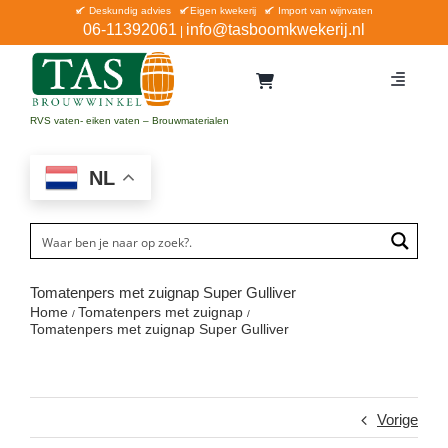
Ga
Deskundig advies
Eigen kwekerij
Import van wijnvaten
06-11392061
info@tasboomkwekerij.nl
|
naar
inhoud
Toggle
Navigat
Home
RVS vaten- eiken vaten – Brouwmaterialen
Contact en bestellen
NL
Catalogus
Aanbiedingen
Bezorgen
Tomatenpers met zuignap Super Gulliver
Home
Tomatenpers met zuignap
Winkel Waddinxveen
Tomatenpers met zuignap Super Gulliver
Service
Vorige