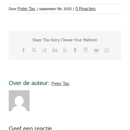
Peter Tas
0 Reacties
Door
|
september 5th, 2025
|
Share This Story, Choose Your Platform!
Facebook
X
Reddit
LinkedIn
WhatsApp
Tumblr
Pinterest
Vk
E-
mail
Over de auteur:
Peter Tas
Geef een reactie