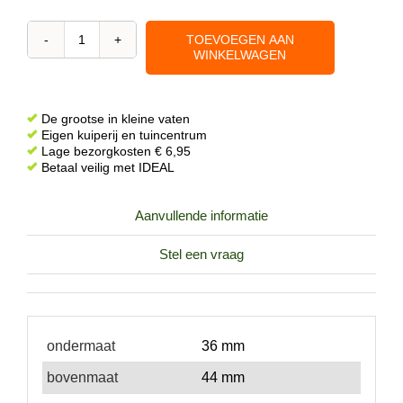
TOEVOEGEN AAN
Stop
WINKELWAGEN
rubber
met
ontluchting
De grootse in kleine vaten
36
Eigen kuiperij en tuincentrum
Lage bezorgkosten € 6,95
*
Betaal veilig met IDEAL
44
*
Aanvullende informatie
40
mm
Stel een vraag
aantal
ondermaat
36 mm
bovenmaat
44 mm