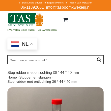
Ga
Deskundig advies
Eigen kwekerij
Import van wijnvaten
06-11392061
info@tasboomkwekerij.nl
|
naar
inhoud
Toggle
Navigat
Home
RVS vaten- eiken vaten – Brouwmaterialen
Contact en bestellen
NL
Catalogus
Aanbiedingen
Bezorgen
Stop rubber met ontluchting 36 * 44 * 40 mm
Home
Stoppen en slangen
Winkel Waddinxveen
Stop rubber met ontluchting 36 * 44 * 40 mm
Service