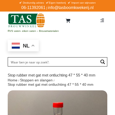
Ga
Deskundig advies
Eigen kwekerij
Import van wijnvaten
06-11392061
info@tasboomkwekerij.nl
|
naar
inhoud
Toggle
Navigat
Home
RVS vaten- eiken vaten – Brouwmaterialen
Contact en bestellen
NL
Catalogus
Aanbiedingen
Bezorgen
Stop rubber met gat met ontluchting 47 * 55 * 40 mm
Home
Stoppen en slangen
Winkel Waddinxveen
Stop rubber met gat met ontluchting 47 * 55 * 40 mm
Service