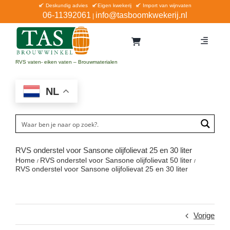
Ga
Deskundig advies
Eigen kwekerij
Import van wijnvaten
06-11392061
info@tasboomkwekerij.nl
|
naar
inhoud
Toggle
Navigat
Home
RVS vaten- eiken vaten – Brouwmaterialen
Contact en bestellen
NL
Catalogus
Aanbiedingen
Bezorgen
RVS onderstel voor Sansone olijfolievat 25 en 30 liter
Home
RVS onderstel voor Sansone olijfolievat 50 liter
Winkel Waddinxveen
RVS onderstel voor Sansone olijfolievat 25 en 30 liter
Service
Vorige