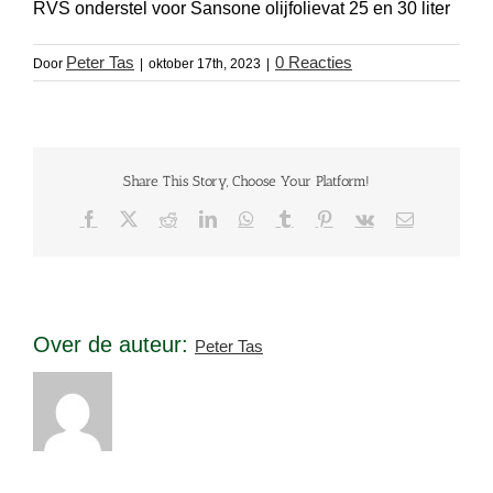
RVS onderstel voor Sansone olijfolievat 25 en 30 liter
Peter Tas
0 Reacties
Door
|
oktober 17th, 2023
|
Share This Story, Choose Your Platform!
Facebook
X
Reddit
LinkedIn
WhatsApp
Tumblr
Pinterest
Vk
E-
mail
Over de auteur:
Peter Tas