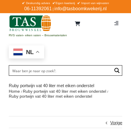
Ga
Deskundig advies
Eigen kwekerij
Import van wijnvaten
06-11392061
info@tasboomkwekerij.nl
|
naar
inhoud
Toggle
Navigat
Home
RVS vaten- eiken vaten – Brouwmaterialen
Contact en bestellen
NL
Catalogus
Aanbiedingen
Bezorgen
Ruby portwijn vat 40 liter met eiken onderstel
Home
Ruby portwijn vat 40 liter met eiken onderstel
Winkel Waddinxveen
Ruby portwijn vat 40 liter met eiken onderstel
Service
Vorige