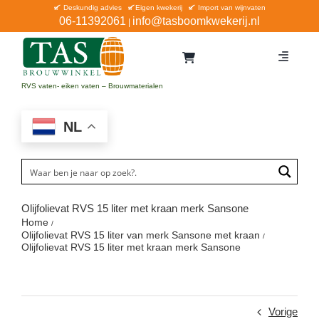
Ga
Deskundig advies
Eigen kwekerij
Import van wijnvaten
06-11392061
info@tasboomkwekerij.nl
|
naar
inhoud
Toggle
Navigat
Home
RVS vaten- eiken vaten – Brouwmaterialen
Contact en bestellen
NL
Catalogus
Aanbiedingen
Bezorgen
Olijfolievat RVS 15 liter met kraan merk Sansone
Home
Winkel Waddinxveen
Olijfolievat RVS 15 liter van merk Sansone met kraan
Olijfolievat RVS 15 liter met kraan merk Sansone
Service
Vorige