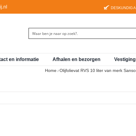
j.nl
DESKUNDIG 
act en informatie
Afhalen en bezorgen
Vestigin
Home
Olijfolievat RVS 10 liter van merk Sans