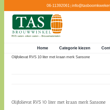
Ga
06-11392061
info@tasboomkwekeri
|
naar
inhoud
RVS vaten- eiken vaten – Brouwmaterialen
Home
Categorie kiezen
Cont
Olijfolievat RVS 10 liter met kraan merk Sansone
Olijfolievat RVS 10 liter met kraan merk Sansone