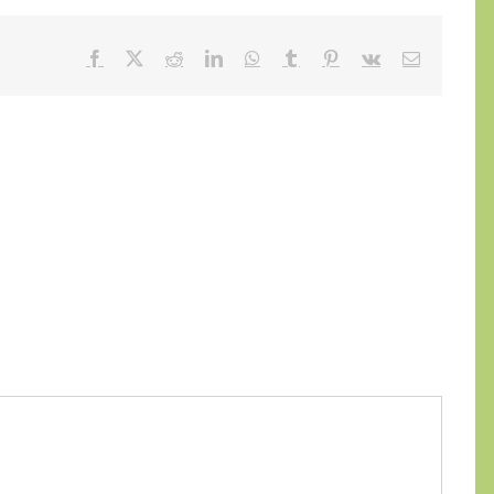
Facebook
X
Reddit
LinkedIn
WhatsApp
Tumblr
Pinterest
Vk
E-
mail