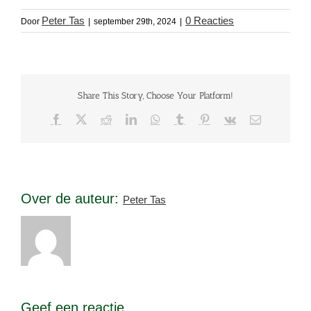
Peter Tas
0 Reacties
Door
|
september 29th, 2024
|
Share This Story, Choose Your Platform!
Facebook
X
Reddit
LinkedIn
WhatsApp
Tumblr
Pinterest
Vk
E-
mail
Over de auteur:
Peter Tas
Geef een reactie