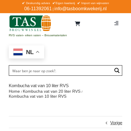
Ga
Deskundig advies
Eigen kwekerij
Import van wijnvaten
06-11392061
info@tasboomkwekerij.nl
|
naar
inhoud
Toggle
Navigat
Home
RVS vaten- eiken vaten – Brouwmaterialen
Contact en bestellen
NL
Catalogus
Aanbiedingen
Bezorgen
Kombucha vat van 10 liter RVS
Home
Kombucha vat van 20 liter RVS
Winkel Waddinxveen
Kombucha vat van 10 liter RVS
Service
Vorige