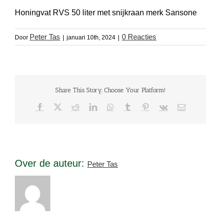
Honingvat RVS 50 liter met snijkraan merk Sansone
Peter Tas
0 Reacties
Door
|
januari 10th, 2024
|
Share This Story, Choose Your Platform!
Facebook
X
Reddit
LinkedIn
WhatsApp
Tumblr
Pinterest
Vk
E-
mail
Over de auteur:
Peter Tas