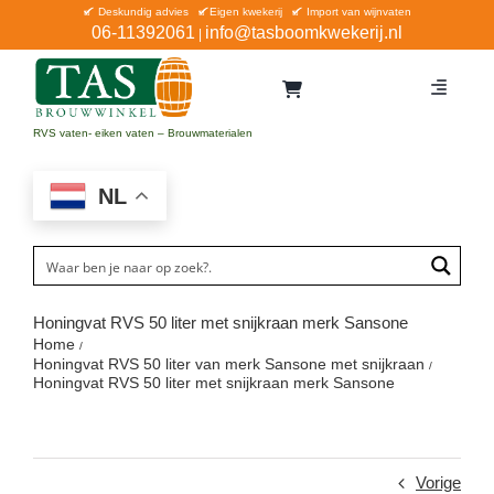
Ga
Deskundig advies
Eigen kwekerij
Import van wijnvaten
06-11392061
info@tasboomkwekerij.nl
|
naar
inhoud
Toggle
Navigat
Home
RVS vaten- eiken vaten – Brouwmaterialen
Contact en bestellen
NL
Catalogus
Aanbiedingen
Bezorgen
Honingvat RVS 50 liter met snijkraan merk Sansone
Home
Winkel Waddinxveen
Honingvat RVS 50 liter van merk Sansone met snijkraan
Honingvat RVS 50 liter met snijkraan merk Sansone
Service
Vorige