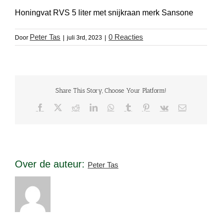
Honingvat RVS 5 liter met snijkraan merk Sansone
Peter Tas
0 Reacties
Door
|
juli 3rd, 2023
|
Share This Story, Choose Your Platform!
Facebook
X
Reddit
LinkedIn
WhatsApp
Tumblr
Pinterest
Vk
E-
mail
Over de auteur:
Peter Tas