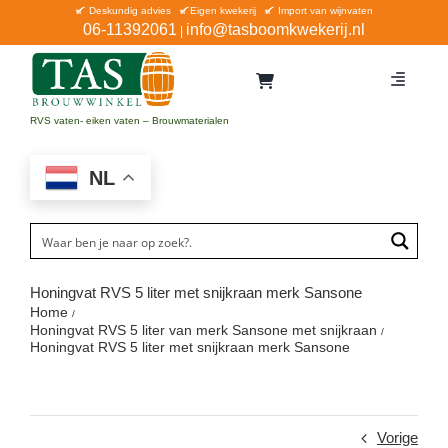
Ga
Deskundig advies
Eigen kwekerij
Import van wijnvaten
06-11392061
info@tasboomkwekerij.nl
|
naar
inhoud
Toggle
Navigat
Home
RVS vaten- eiken vaten – Brouwmaterialen
Contact en bestellen
NL
Catalogus
Aanbiedingen
Bezorgen
Honingvat RVS 5 liter met snijkraan merk Sansone
Home
Winkel Waddinxveen
Honingvat RVS 5 liter van merk Sansone met snijkraan
Honingvat RVS 5 liter met snijkraan merk Sansone
Service
Vorige