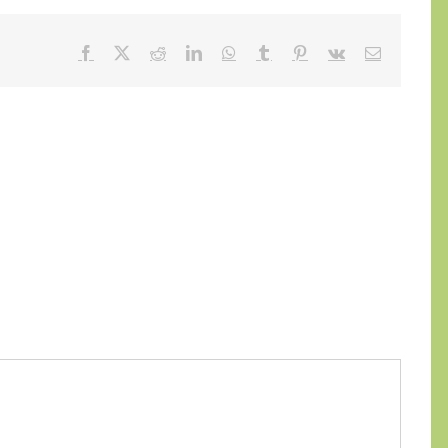
Facebook
X
Reddit
LinkedIn
WhatsApp
Tumblr
Pinterest
Vk
E-
mail