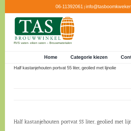
Ga
06-11392061
info@tasboomkwekeri
|
naar
inhoud
RVS vaten- eiken vaten – Brouwmaterialen
Home
Categorie kiezen
Cont
Half kastanjehouten portvat 55 liter, geolied met lijnolie
Half kastanjehouten portvat 55 liter, geolied met lij