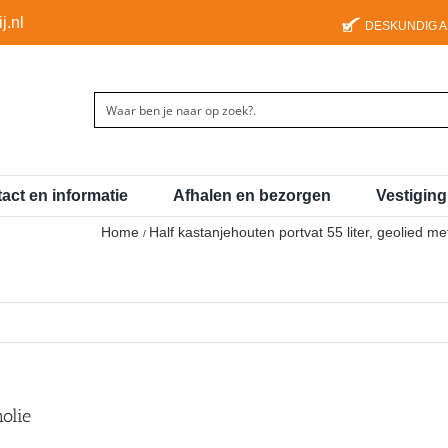
j.nl
DESKUNDIG 
act en informatie
Afhalen en bezorgen
Vestigin
Home
Half kastanjehouten portvat 55 liter, geolied met 
nolie