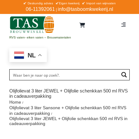
Ga
Deskundig advies
Eigen kwekerij
Import van wijnvaten
06-11392061
info@tasboomkwekerij.nl
|
naar
inhoud
Toggle
Navigat
Home
RVS vaten- eiken vaten – Brouwmaterialen
Contact en bestellen
NL
Catalogus
Aanbiedingen
Bezorgen
Olijfolievat 3 liter JEWEL + Olijfolie schenkkan 500 ml RVS
in cadeauverpakking
Winkel Waddinxveen
Home
Olijfolievat 3 liter Sansone + Olijfolie schenkkan 500 ml RVS
Service
in cadeauverpakking
Olijfolievat 3 liter JEWEL + Olijfolie schenkkan 500 ml RVS in
cadeauverpakking