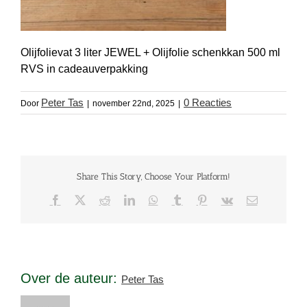
Olijfolievat 3 liter JEWEL + Olijfolie schenkkan 500 ml
RVS in cadeauverpakking
Peter Tas
0 Reacties
Door
|
november 22nd, 2025
|
Share This Story, Choose Your Platform!
Facebook
X
Reddit
LinkedIn
WhatsApp
Tumblr
Pinterest
Vk
E-
mail
Over de auteur:
Peter Tas