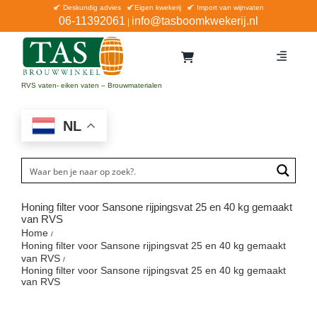
Ga
Deskundig advies
Eigen kwekerij
Import van wijnvaten
06-11392061
info@tasboomkwekerij.nl
|
naar
inhoud
Toggle
Navigat
Home
RVS vaten- eiken vaten – Brouwmaterialen
Contact en bestellen
NL
Catalogus
Aanbiedingen
Bezorgen
Honing filter voor Sansone rijpingsvat 25 en 40 kg gemaakt
van RVS
Winkel Waddinxveen
Home
Honing filter voor Sansone rijpingsvat 25 en 40 kg gemaakt
Service
van RVS
Honing filter voor Sansone rijpingsvat 25 en 40 kg gemaakt
van RVS