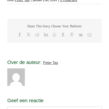
Door
|
januari 15th, 2024
|
Share This Story, Choose Your Platform!
Facebook
X
Reddit
LinkedIn
WhatsApp
Tumblr
Pinterest
Vk
E-
mail
Over de auteur:
Peter Tas
Geef een reactie