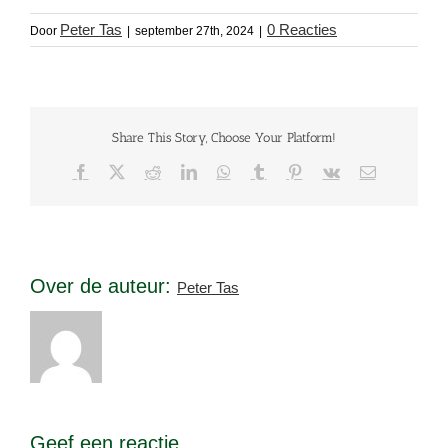
Peter Tas
0 Reacties
Door
|
september 27th, 2024
|
Share This Story, Choose Your Platform!
Facebook
X
Reddit
LinkedIn
WhatsApp
Tumblr
Pinterest
Vk
E-
mail
Over de auteur:
Peter Tas
Geef een reactie