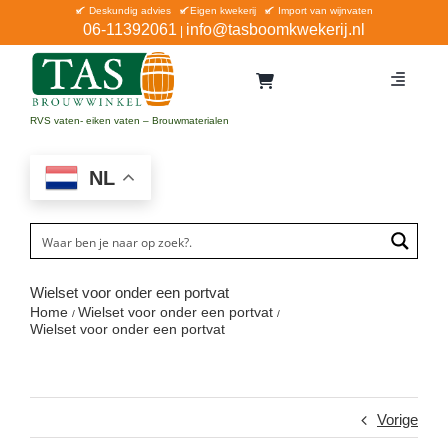
Ga
Deskundig advies
Eigen kwekerij
Import van wijnvaten
06-11392061
info@tasboomkwekerij.nl
|
naar
inhoud
Toggle
Navigat
Home
RVS vaten- eiken vaten – Brouwmaterialen
Contact en bestellen
NL
Catalogus
Aanbiedingen
Bezorgen
Wielset voor onder een portvat
Home
Wielset voor onder een portvat
Winkel Waddinxveen
Wielset voor onder een portvat
Service
Vorige