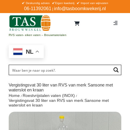
Ga
Deskundig advies
Eigen kwekerij
Import van wijnvaten
06-11392061
info@tasboomkwekerij.nl
|
naar
inhoud
Toggle
Navigat
Home
RVS vaten- eiken vaten – Brouwmaterialen
Contact en bestellen
NL
Catalogus
Aanbiedingen
Bezorgen
Vergistingsvat 30 liter van RVS van merk Sansone met
waterslot en kraan
Winkel Waddinxveen
Home
Roestvrijstalen vaten (INOX)
Vergistingsvat 30 liter van RVS van merk Sansone met
waterslot en kraan
Service