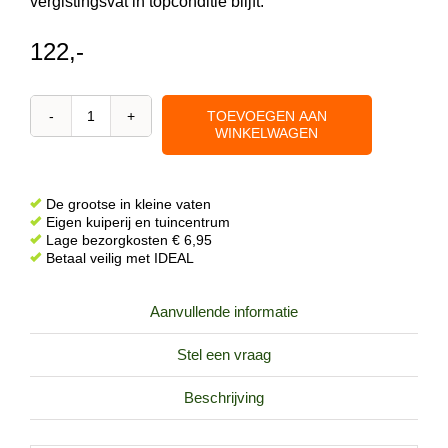
vergistingsvat in topconditie blijft.
122,-
TOEVOEGEN AAN
Vergistingsvat
WINKELWAGEN
30
liter
van
De grootse in kleine vaten
RVS
Eigen kuiperij en tuincentrum
Lage bezorgkosten € 6,95
van
Betaal veilig met IDEAL
merk
Sansone
Aanvullende informatie
met
waterslot
Stel een vraag
en
kraan
Beschrijving
aantal