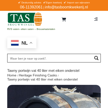
Ga
Deskundig advies
Eigen kwekerij
Import van wijnvaten
06-11392061
info@tasboomkwekerij.nl
|
naar
inhoud
Toggle
Navigat
Home
RVS vaten- eiken vaten – Brouwmaterialen
Contact en bestellen
NL
Catalogus
Aanbiedingen
Bezorgen
Tawny portwijn vat 40 liter met eiken onderstel
Home
Heritage Finishing Casks
Winkel Waddinxveen
Tawny portwijn vat 40 liter met eiken onderstel
Service