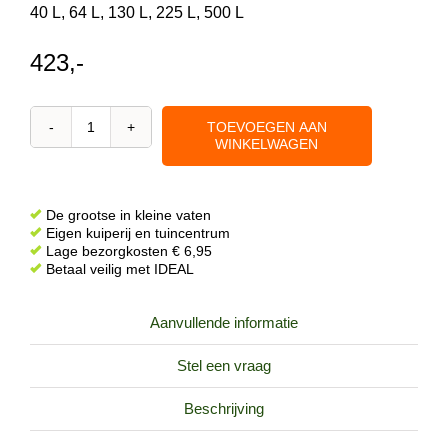
40 L, 64 L, 130 L, 225 L, 500 L
423,-
TOEVOEGEN AAN
Tawny
WINKELWAGEN
portwijn
vat
40
De grootse in kleine vaten
liter
Eigen kuiperij en tuincentrum
Lage bezorgkosten € 6,95
met
Betaal veilig met IDEAL
eiken
onderstel
Aanvullende informatie
aantal
Stel een vraag
Beschrijving