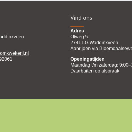
Vind ons
Adres
addinxveen
Otweg 5
2741 LG Waddinxveen
Aanrijden via Bloemdaalsew
omkwekerij.nl
392061
Openingstijden
Maandag t/m zaterdag: 9:00–
Daarbuiten op afspraak