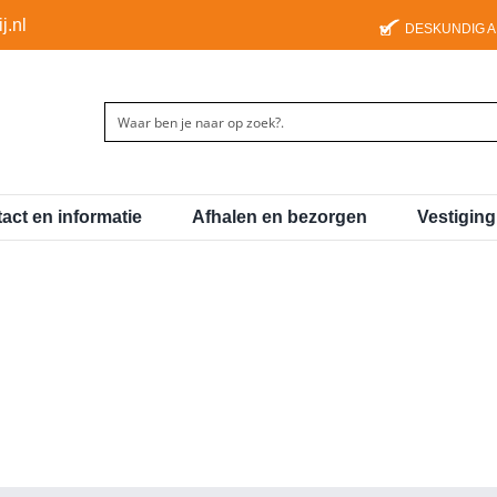
j.nl
DESKUNDIG 
act en informatie
Afhalen en bezorgen
Vestigin