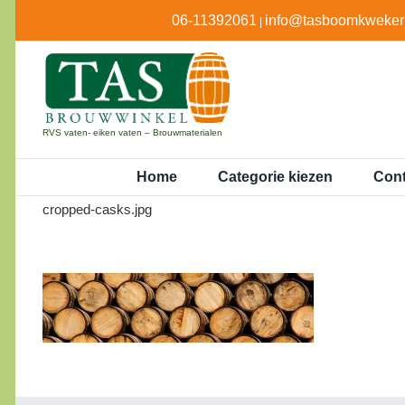
Ga
06-11392061
info@tasboomkwekeri
|
naar
inhoud
RVS vaten- eiken vaten – Brouwmaterialen
Home
Categorie kiezen
Cont
cropped-casks.jpg