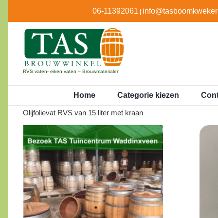
Ga
06-11392061
info@tasboomkwekeri
|
naar
inhoud
RVS vaten- eiken vaten – Brouwmaterialen
Home
Categorie kiezen
Cont
Olijfolievat RVS van 15 liter met kraan