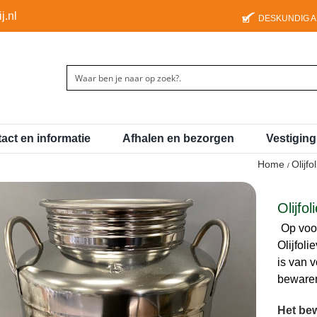
j.nl
DESKUNDIG 
act en informatie
Afhalen en bezorgen
Vestigin
Home
Olijf
Olijfo
Op voo
Olijfoli
is van v
bewaren 
Het bewa