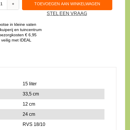
TOEVOEGEN AAN WINKELWAGEN
Olijfolievat
STEL EEN VRAAG
RVS
van
otse in kleine vaten
15
kuiperij en tuincentrum
liter
ezorgkosten € 6,95
 veilig met IDEAL
met
kraan
aantal
15 liter
33,5 cm
12 cm
24 cm
RVS 18/10