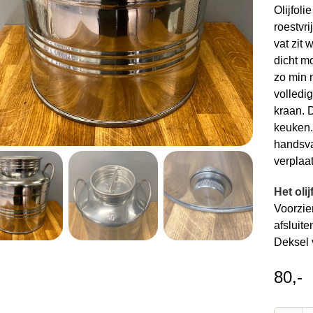
Olijfol
roestvri
vat zit 
dicht mo
zo min m
volledi
kraan. 
keuken. 
handsva
verplaa
Het olij
Voorzie
afsluite
Deksel 
80,-