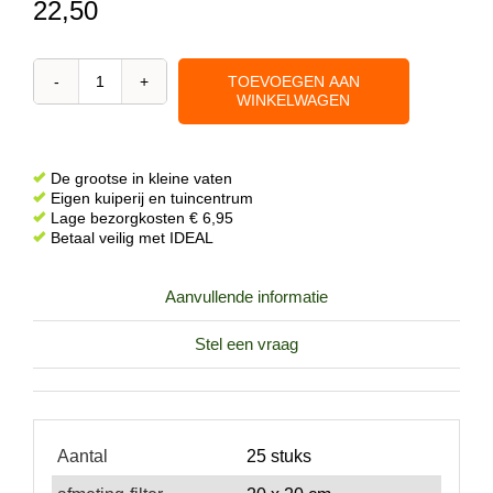
22,50
TOEVOEGEN AAN
Filterplaat
WINKELWAGEN
20
x
20
De grootse in kleine vaten
cm
Eigen kuiperij en tuincentrum
Lage bezorgkosten € 6,95
Grof
Betaal veilig met IDEAL
V4,
25
Aanvullende informatie
stuks
aantal
Stel een vraag
Aantal
25 stuks