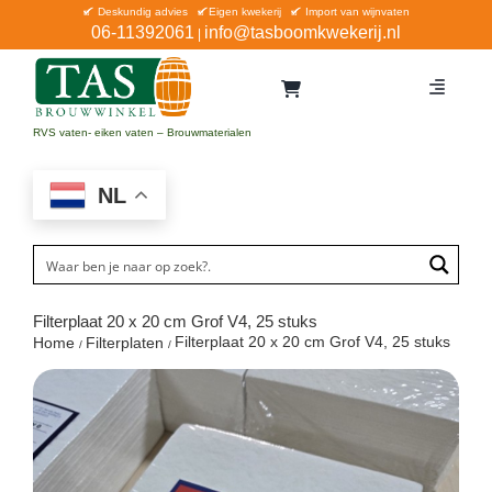
Ga
Deskundig advies
Eigen kwekerij
Import van wijnvaten
06-11392061
info@tasboomkwekerij.nl
|
naar
inhoud
Toggle
Navigat
Home
RVS vaten- eiken vaten – Brouwmaterialen
Contact en bestellen
NL
Catalogus
Aanbiedingen
Bezorgen
Filterplaat 20 x 20 cm Grof V4, 25 stuks
Filterplaat 20 x 20 cm Grof V4, 25 stuks
Home
Filterplaten
Winkel Waddinxveen
Service