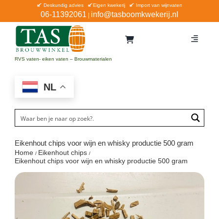
Ga
Deskundig advies
Eigen kwekerij
Import van wijnvaten
06-11392061
info@tasboomkwekerij.nl
|
naar
inhoud
Toggle
Navigat
Home
RVS vaten- eiken vaten – Brouwmaterialen
Contact en bestellen
NL
Catalogus
Aanbiedingen
Bezorgen
Eikenhout chips voor wijn en whisky productie 500 gram
Home
Eikenhout chips
Winkel Waddinxveen
Eikenhout chips voor wijn en whisky productie 500 gram
Service