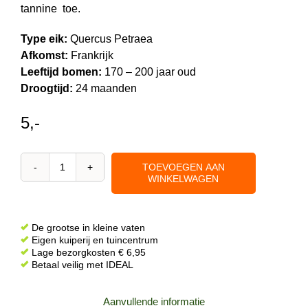
tannine toe.
Type eik:
Quercus Petraea
Afkomst:
Frankrijk
Leeftijd bomen:
170 – 200 jaar oud
Droogtijd:
24 maanden
5,-
TOEVOEGEN AAN
Eikenhout
WINKELWAGEN
chips
voor
wijn
De grootse in kleine vaten
en
Eigen kuiperij en tuincentrum
Lage bezorgkosten € 6,95
whisky
Betaal veilig met IDEAL
productie
500
Aanvullende informatie
gram