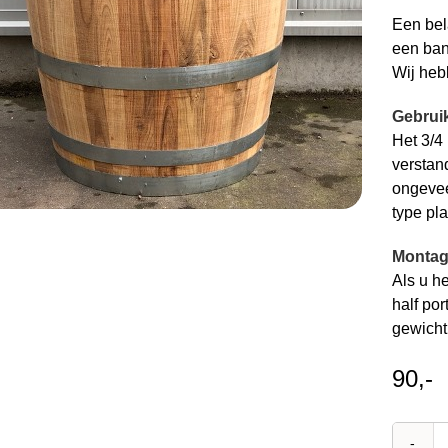
Een bela
een band
Wij hebb
Gebruik
Het 3/4 
verstan
ongeveer
type pla
Montage
Als u he
half por
gewicht
90,-