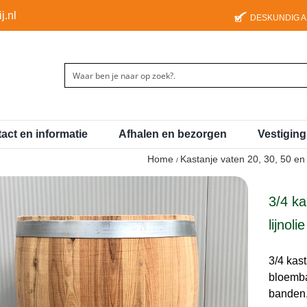
j.nl
DESKUNDIG 
act en informatie
Afhalen en bezorgen
Vestigin
Home
Kastanje vaten 20, 30, 50 en 
3/4 ka
lijnolie
3/4 kast
bloemba
banden, 