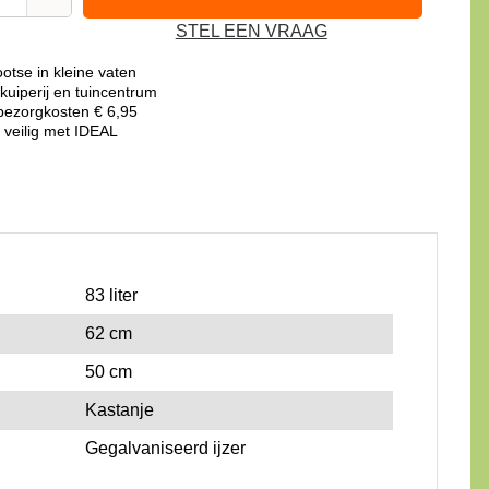
3/4
STEL EEN VRAAG
kastanjehouten
portvat
otse in kleine vaten
83
kuiperij en tuincentrum
liter,
ezorgkosten € 6,95
 veilig met IDEAL
geolied
met
lijnolie
aantal
83 liter
62 cm
50 cm
Kastanje
Gegalvaniseerd ijzer