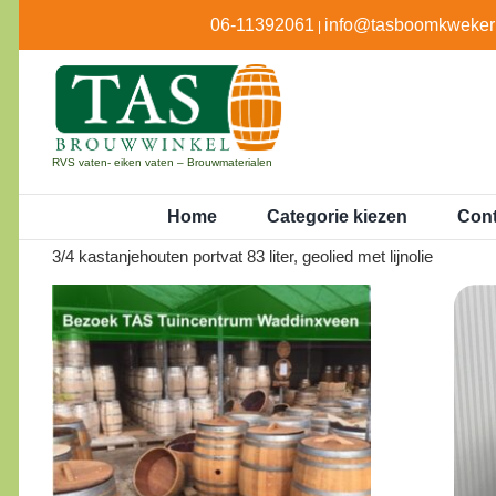
Ga
06-11392061
info@tasboomkwekeri
|
naar
inhoud
RVS vaten- eiken vaten – Brouwmaterialen
Home
Categorie kiezen
Cont
3/4 kastanjehouten portvat 83 liter, geolied met lijnolie